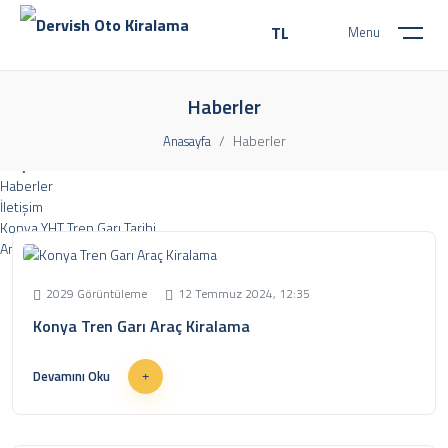
TL
Menu
Kurumsal
Hakkımızda
Haberler
Sıkça Sorulan Sorular
Haberler
Anasayfa
Şubelerimiz
Araç Listesi
Haberler
İletişim
Konya YHT Tren Garı Tarihi
Ana Sitemiz
2029 Görüntüleme
12 Temmuz 2024, 12:35
Konya Tren Garı Araç Kiralama
Nişantaş Mah. Şehit Ömer Taşer Sk. No:1/B 42060 Selçuklu/Konya
0 (332) 322 63 15
Devamını Oku
Pzt - Cumartesi 08:30 - 20:30