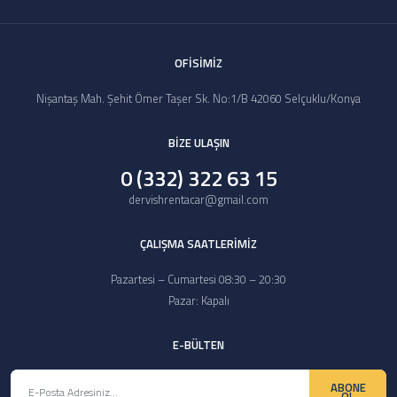
OFİSİMİZ
Nişantaş Mah. Şehit Ömer Taşer Sk. No:1/B 42060 Selçuklu/Konya
BİZE ULAŞIN
0 (332) 322 63 15
dervishrentacar@gmail.com
ÇALIŞMA SAATLERİMİZ
Pazartesi – Cumartesi 08:30 – 20:30
Pazar: Kapalı
E-BÜLTEN
ABONE
OL