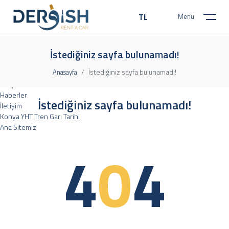
TL
Menu
Kurumsal
Hakkımızda
İstediğiniz sayfa bulunamadı!
Sıkça Sorulan Sorular
İstediğiniz sayfa bulunamadı!
Anasayfa
Şubelerimiz
Araç Listesi
Haberler
İstediğiniz sayfa bulunamadı!
İletişim
Konya YHT Tren Garı Tarihi
Ana Sitemiz
4
0
4
Nişantaş Mah. Şehit Ömer Taşer Sk. No:1/B 42060 Selçuklu/Konya
0 (332) 322 63 15
Pzt - Cumartesi 08:30 - 20:30