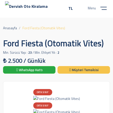
TL
Menu
Kurumsal
Hakkımızda
Anasayfa
Ford Fiesta (Otomatik Vites)
Sıkça Sorulan Sorular
Şubelerimiz
Ford Fiesta (Otomatik Vites)
Araç Listesi
Haberler
İletişim
Min. Sürücü Yaşı :
23
/ Min. Ehliyet Yılı :
2
Konya YHT Tren Garı Tarihi
₺
2.500
/ Günlük
Ana Sitemiz
WhatsApp Hattı
Müşteri Temsilcisi
Nişantaş Mah. Şehit Ömer Taşer Sk. No:1/B 42060 Selçuklu/Konya
ORTA SINIF
0 (332) 322 63 15
Pzt - Cumartesi 08:30 - 20:30
ORTA SINIF