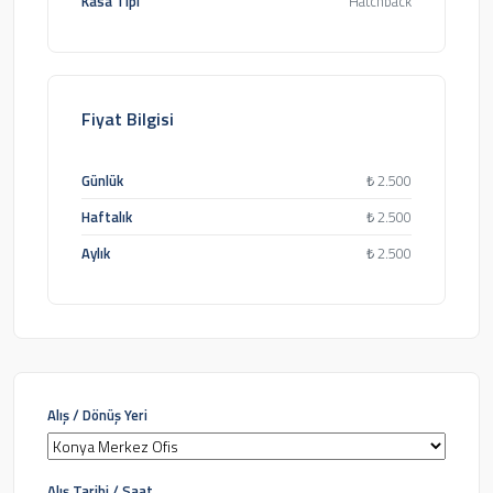
Kasa Tipi
Hatchback
Fiyat Bilgisi
Günlük
₺
2.500
Haftalık
₺
2.500
Aylık
₺
2.500
Alış / Dönüş Yeri
Alış Tarihi / Saat