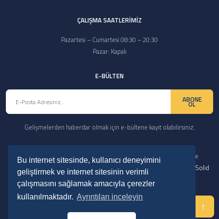
ÇALIŞMA SAATLERİMİZ
Pazartesi – Cumartesi 08:30 – 20:30
Pazar: Kapalı
E-BÜLTEN
ABONE
OL
Gelişmelerden haberdar olmak için e-bültene kayıt olabilirsiniz.
Copyright © 2024 Her Hakkı Saklıdır. kopyalanması, çoğaltılması ve
Bu internet sitesinde, kullanıcı deneyimini
dağıtılması halinde yasal haklarımız işletilecektir. | Reklam ve Tasarım:
Solid
geliştirmek ve internet sitesinin verimli
Medya
çalışmasını sağlamak amacıyla çerezler
kullanılmaktadır.
Ayrıntıları inceleyin