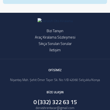
Bizi Tanıyın
Araç Kiralama Sözleşmesi
Sıkça Sorulan Sorular
İletişim
OFİSİMİZ
Nişantaş Mah. Şehit Ömer Taşer Sk. No:1/B 42060 Selçuklu/Konya
BİZE ULAŞIN
0 (332) 322 63 15
dervishrentacar@gmail.com