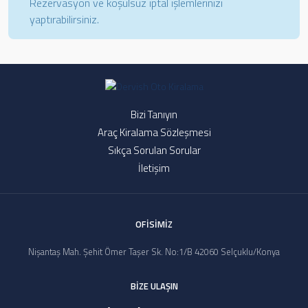
Rezervasyon ve koşulsuz iptal işlemlerinizi
yaptırabilirsiniz.
Bizi Tanıyın
Araç Kiralama Sözleşmesi
Sıkça Sorulan Sorular
İletişim
OFİSİMİZ
Nişantaş Mah. Şehit Ömer Taşer Sk. No:1/B 42060 Selçuklu/Konya
BİZE ULAŞIN