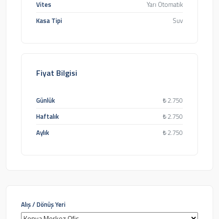
Vites
Yarı Otomatik
Kasa Tipi
Suv
Fiyat Bilgisi
Günlük
₺
2.750
Haftalık
₺
2.750
Aylık
₺
2.750
Alış / Dönüş Yeri