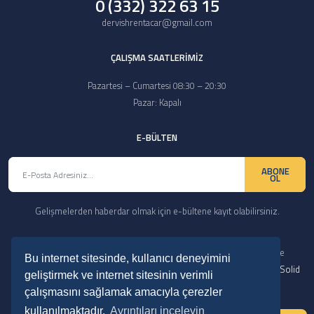
0 (332) 322 63 15
dervishrentacar@gmail.com
ÇALIŞMA SAATLERİMİZ
Pazartesi – Cumartesi 08:30 – 20:30
Pazar: Kapalı
E-BÜLTEN
ABONE
OL
Gelişmelerden haberdar olmak için e-bültene kayıt olabilirsiniz.
Copyright © 2024 Her Hakkı Saklıdır. kopyalanması, çoğaltılması ve
Bu internet sitesinde, kullanıcı deneyimini
dağıtılması halinde yasal haklarımız işletilecektir. | Reklam ve Tasarım:
Solid
geliştirmek ve internet sitesinin verimli
Medya
çalışmasını sağlamak amacıyla çerezler
kullanılmaktadır.
Ayrıntıları inceleyin