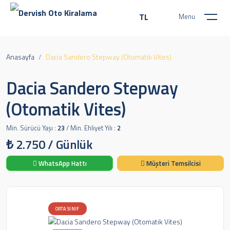
TL
Menu
Kurumsal
Hakkımızda
Anasayfa
Dacia Sandero Stepway (Otomatik Vites)
Sıkça Sorulan Sorular
Şubelerimiz
Dacia Sandero Stepway
Araç Listesi
Haberler
(Otomatik Vites)
İletişim
Konya YHT Tren Garı Tarihi
Ana Sitemiz
Min. Sürücü Yaşı :
23
/ Min. Ehliyet Yılı :
2
₺
2.750
/ Günlük
WhatsApp Hattı
Müşteri Temsilcisi
Nişantaş Mah. Şehit Ömer Taşer Sk. No:1/B 42060 Selçuklu/Konya
0 (332) 322 63 15
Pzt - Cumartesi 08:30 - 20:30
ORTA SINIF